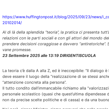
https://www.huffingtonpost.it/blog/2025/09/23/news/i_conf
20102014/
Al di là della splendida “teoria”, la pratica ci presenta tut
relazioni con le parti sociali e con gli attori del mondo de
prendere decisioni coraggiose e davvero “antiretoriche”. S
vane promesse.
23 Settembre 2025 alle 13:19
DIRIGENTISCUOLA
La teoria c’è dalla A alla Z, ed è ineccepibile: “Il dialogo è
deve essere il luogo della “realizzazione di se stessi anche n
“attenzione concreta alla persona”.
Il tutto condito dall’immancabile richiamo alla “valorizza
personale scolastico (quasi che quest’ultima dipendesse d
non da precise scelte politiche e di cassa) e da una buon