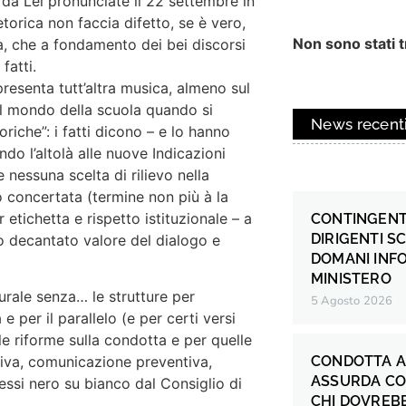
 da Lei pronunciate il 22 settembre in
torica non faccia difetto, se è vero,
Non sono stati tr
, che a fondamento dei bei discorsi
fatti.
 presenta tutt’altra musica, almeno sul
 del mondo della scuola quando si
News recent
riche”: i fatti dicono – e lo hanno
do l’altolà alle nuove Indicazioni
 nessuna scelta di rilievo nella
o concertata (termine non più à la
etichetta e rispetto istituzionale – a
CONTINGENT
DIRIGENTI S
to decantato valore del dialogo e
DOMANI INF
MINISTERO
urale senza… le strutture per
5 Agosto 2026
 per il parallelo (e per certi versi
le riforme sulla condotta e per quelle
iva, comunicazione preventiva,
CONDOTTA A
ASSURDA CO
ssi nero su bianco dal Consiglio di
CHI DOVREB