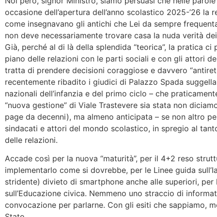
Noi però, signor Ministro, siamo persuasi che nelle parole
occasione dell’apertura dell’anno scolastico 2025-’26 la re
come insegnavano gli antichi che Lei da sempre frequenta
non deve necessariamente trovare casa la nuda verità dei 
Già, perché al di là della splendida “teorica”, la pratica ci
piano delle relazioni con le parti sociali e con gli attori
tratta di prendere decisioni coraggiose e davvero “antireto
recentemente ribadito i giudici di Palazzo Spada suggellan
nazionali dell’infanzia e del primo ciclo – che praticamente
“nuova gestione” di Viale Trastevere sia stata non diciam
page da decenni), ma almeno anticipata – se non altro per 
sindacati e attori del mondo scolastico, in spregio al tan
delle relazioni.
Accade così per la nuova “maturità”, per il 4+2 reso strutt
implementarlo come si dovrebbe, per le Linee guida sull’Ia e
stridente) divieto di smartphone anche alle superiori, per 
sull’Educazione civica. Nemmeno uno straccio di informat
convocazione per parlarne. Con gli esiti che sappiamo, me
Stato.