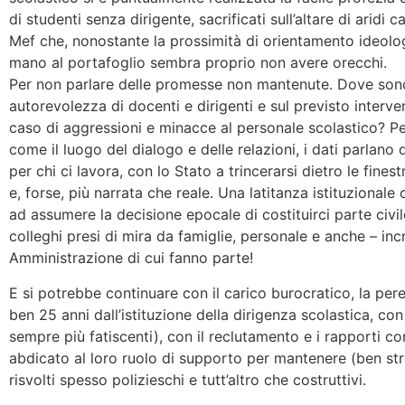
di studenti senza dirigente, sacrificati sull’altare di aridi 
Mef che, nonostante la prossimità di orientamento ideolog
mano al portafoglio sembra proprio non avere orecchi.
Per non parlare delle promesse non mantenute. Dove sono f
autorevolezza di docenti e dirigenti e sul previsto interve
caso di aggressioni e minacce al personale scolastico? Pe
come il luogo del dialogo e delle relazioni, i dati parlano
per chi ci lavora, con lo Stato a trincerarsi dietro le fines
e, forse, più narrata che reale. Una latitanza istituzional
ad assumere la decisione epocale di costituirci parte civil
colleghi presi di mira da famiglie, personale e anche – incr
Amministrazione di cui fanno parte!
E si potrebbe continuare con il carico burocratico, la pe
ben 25 anni dall’istituzione della dirigenza scolastica, con 
sempre più fatiscenti), con il reclutamento e i rapporti con 
abdicato al loro ruolo di supporto per mantenere (ben str
risvolti spesso polizieschi e tutt’altro che costruttivi.