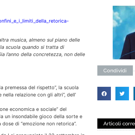
ini_e_i_limiti_della_retorica-
t’altra musica, almeno sul piano delle
lla scuola quando si tratta di
ia l’anno della concretezza, non delle
Condividi
 la premessa del rispetto”, la scuola
ella relazione con gli altri”, dell’
zione economica e sociale” del
a un insondabile gioco della sorte e
Articoli corre
a dose di “emozione non retorica”.