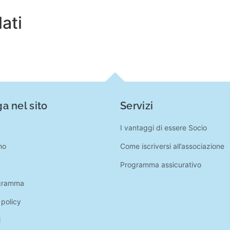
lati
a nel sito
Servizi
I vantaggi di essere Socio
mo
Come iscriversi all’associazione
Programma assicurativo
gramma
 policy
i