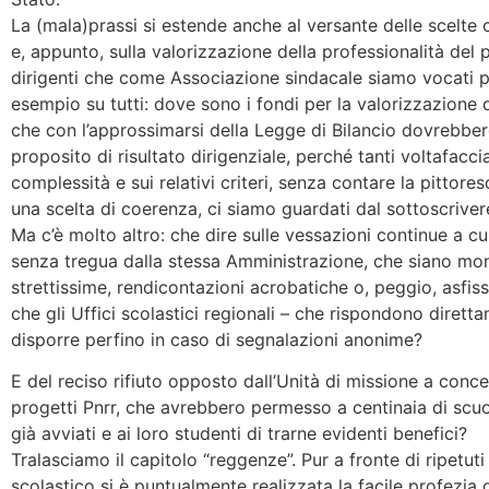
La (mala)prassi si estende anche al versante delle scelte 
e, appunto, sulla valorizzazione della professionalità del 
dirigenti che come Associazione sindacale siamo vocati pe
esempio su tutti: dove sono i fondi per la valorizzazione de
che con l’approssimarsi della Legge di Bilancio dovrebbe
proposito di risultato dirigenziale, perché tanti voltafacci
complessità e sui relativi criteri, senza contare la pittor
una scelta di coerenza, ci siamo guardati dal sottoscriver
Ma c’è molto altro: che dire sulle vessazioni continue a cui
senza tregua dalla stessa Amministrazione, che siano mo
strettissime, rendicontazioni acrobatiche o, peggio, asfissi
che gli Uffici scolastici regionali – che rispondono diretta
disporre perfino in caso di segnalazioni anonime?
E del reciso rifiuto opposto dall’Unità di missione a conc
progetti Pnrr, che avrebbero permesso a centinaia di scuol
già avviati e ai loro studenti di trarne evidenti benefici?
Tralasciamo il capitolo “reggenze”. Pur a fronte di ripetuti s
scolastico si è puntualmente realizzata la facile profezia d