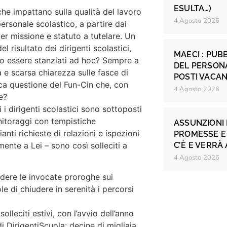
ESULTA…)
che impattano sulla qualità del lavoro
4 Agosto 2026
personale scolastico, a partire dai
r missione e statuto a tutelare. Un
l risultato dei dirigenti scolastici,
MAECI : PUB
ro essere stanziati ad hoc? Sempre a
DEL PERSONA
a e scarsa chiarezza sulle fasce di
POSTI VACANT
esca questione del Fun-Cin che, con
4 Agosto 2026
e?
 i dirigenti scolastici sono sottoposti
nitoraggi con tempistiche
ASSUNZIONI 
anti richieste di relazioni e ispezioni
PROMESSE E 
mente a Lei – sono così solleciti a
C’È E VERRÀ
4 Agosto 2026
edere le invocate proroghe sui
e di chiudere in serenità i percorsi
olleciti estivi, con l’avvio dell’anno
i DirigentiScuola: decine di migliaia