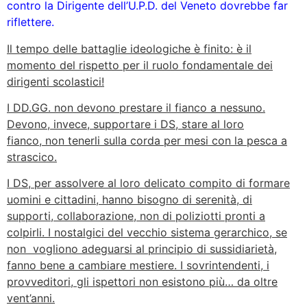
contro la Dirigente dell’U.P.D. del Veneto dovrebbe far
riflettere.
Il tempo delle battaglie ideologiche è finito: è il
momento del rispetto per il ruolo fondamentale dei
dirigenti scolastici!
I DD.GG. non devono prestare il fianco a nessuno.
Devono, invece, supportare i DS, stare al loro
fianco, non tenerli sulla corda per mesi con la pesca a
strascico.
I DS, per assolvere al loro delicato compito di formare
uomini e cittadini, hanno bisogno di serenità, di
supporti, collaborazione, non di poliziotti pronti a
colpirli. I nostalgici del vecchio sistema gerarchico, se
non vogliono adeguarsi al principio di sussidiarietà,
fanno bene a cambiare mestiere. I sovrintendenti, i
provveditori, gli ispettori non esistono più… da oltre
vent’anni.