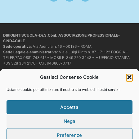
DIRIGENTISCUOLA-Di.S.Conf. ASSOCIAZIONE PROFESSIONALE–
SINDACALE
Sede operativa
:
Via Arenula n. 16 – 00186 – ROMA
Sede Legale e amministrativa:
Viale Luigi Pinto n. 87 – 71122 FOGGIA –
TELEF/FAX 0881 748 615 – MOBILE 349 250 3243 – – UFFICIO STAMPA
+39 328 384 2176 – C.F. 94086870717
Mail e PEC:
dirigentiscuola@libero.it – info@dirigentiscuola.org –
Gestisci Consenso Cookie
dirigentiscuola@pec.it
© Copyright
Dirigentiscuola
tutti i diritti sono riservati. Non è permesso
Usiamo cookie per ottimizzare il nostro sito web ed i nostri servizi.
copiare o riprodurre in alcun modo i contenuti presenti in questo sito se non
con espresso consenso scritto del proprietario.
Accetta
Nega
Web development
Preferenze