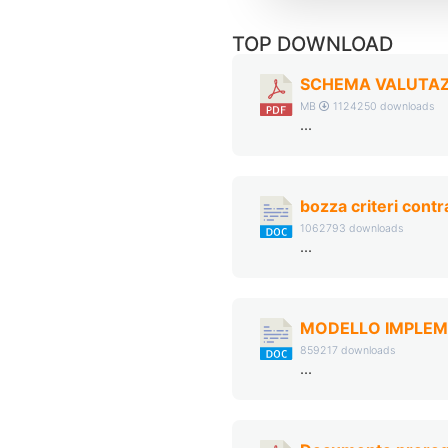
TOP DOWNLOAD
SCHEMA VALUTAZI
MB
1124250 downloads
...
bozza criteri cont
1062793 downloads
...
MODELLO IMPLEM
859217 downloads
...