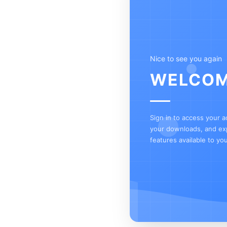
Nice to see you again
WELCOM
Sign in to access your 
your downloads, and exp
features available to you