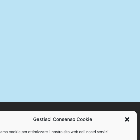
Gestisci Consenso Cookie
STAMPA +39 328 384 2176 – C.F. 94086870717
amo cookie per ottimizzare il nostro sito web ed i nostri servizi.
o se non con espresso consenso scritto del proprietario.