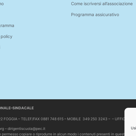
mo
Come iscriversi all’associazione
Programma assicurativo
gramma
 policy
i
IONALE–SINDACALE
 71122 FOGGIA – TELEF/FAX 0881 748 615 – MOBILE 349 250 3243 – – UFFICIO 
Usi
org – dirigentiscuola@pec.it
Non è permesso copiare o riprodurre in alcun modo i contenuti presenti in questo sit