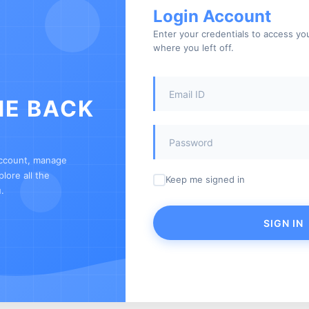
Login Account
Enter your credentials to access y
where you left off.
E BACK
account, manage
lore all the
Keep me signed in
.
SIGN IN