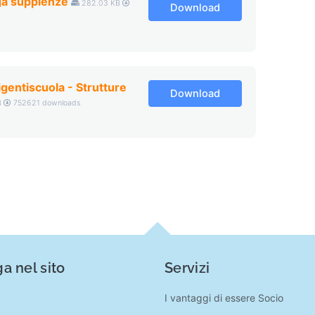
a supplenze
282.03 KB
Download
entiscuola - Strutture
Download
B
752621 downloads
a nel sito
Servizi
I vantaggi di essere Socio