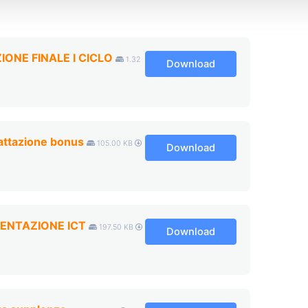
ONE FINALE I CICLO
1.32
Download
rattazione bonus
105.00 KB
Download
ENTAZIONE ICT
197.50 KB
Download