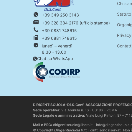
Chi sia
Statuto
+39 349 250 3143
+39 328 384 2176 (ufficio stampa)
Organi
+39 0881 748615
Privacy
+39 0881 748615
Contatt
lunedì – venerdì
8.30 - 13.00
Chat su WhatsApp
DIRIGENTISCUOLA-Di.S.Conf. ASSOCIAZIONE PROFESS
Sede operativa
:
Via Arenula n. 16 – 00186 – ROMA
Sede Legale e amministrativa:
Viale Luigi Pinto n. 87 –
Mail e PEC:
dirigentiscuola@libero.it – info@dirigentiscuola.
© Copyright
Dirigentiscuola
tutti i diritti sono riservati. 