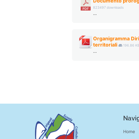
Documento prorog
823497 downloads
...
Organigramma Dirig
territoriali
196.86 K
...
Navig
Home