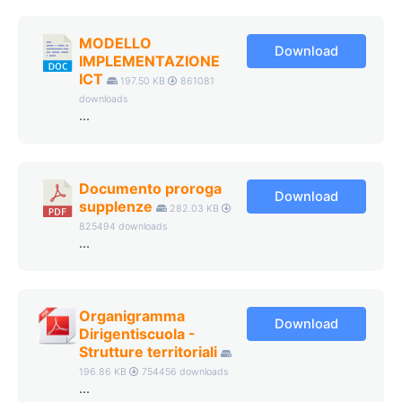
MODELLO
Download
IMPLEMENTAZIONE
ICT
197.50 KB
861081
downloads
...
Documento proroga
Download
supplenze
282.03 KB
825494 downloads
...
Organigramma
Download
Dirigentiscuola -
Strutture territoriali
196.86 KB
754456 downloads
...