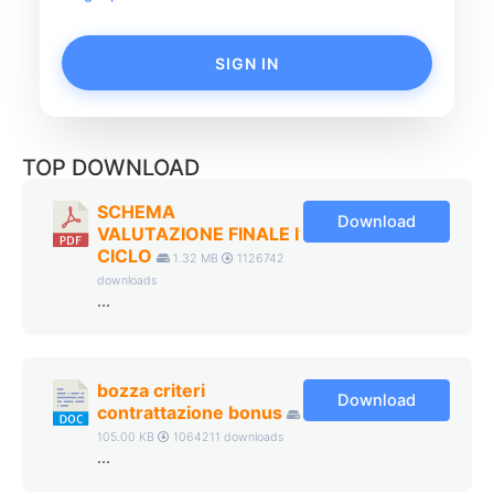
SIGN IN
TOP DOWNLOAD
SCHEMA
Download
VALUTAZIONE FINALE I
CICLO
1.32 MB
1126742
downloads
...
bozza criteri
Download
contrattazione bonus
105.00 KB
1064211 downloads
...