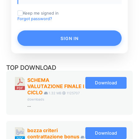
Keep me signed in
Forgot password?
SIGN IN
TOP DOWNLOAD
SCHEMA
Download
VALUTAZIONE FINALE I
CICLO
1.32 MB
1125707
downloads
...
bozza criteri
Download
contrattazione bonus