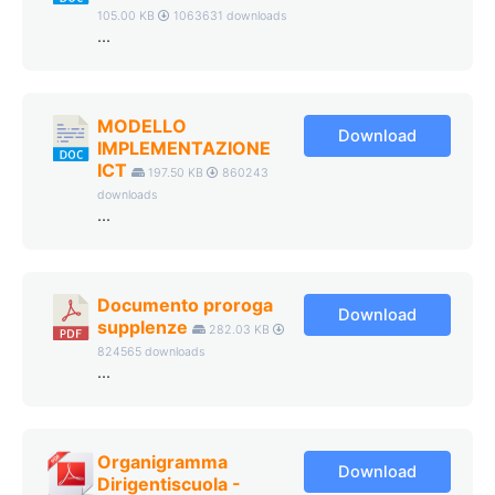
105.00 KB
1063631 downloads
...
MODELLO
Download
IMPLEMENTAZIONE
ICT
197.50 KB
860243
downloads
...
Documento proroga
Download
supplenze
282.03 KB
824565 downloads
...
Organigramma
Download
Dirigentiscuola -