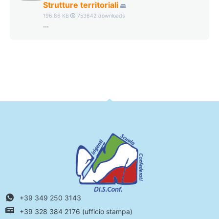
Strutture territoriali
196.86 KB
753642 downloads
...
+39 349 250 3143
+39 328 384 2176 (ufficio stampa)