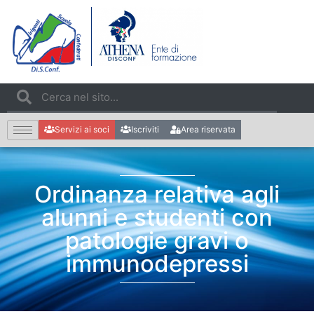
Servizi ai soci
Iscriviti
Area riservata
Ordinanza relativa agli
alunni e studenti con
patologie gravi o
immunodepressi