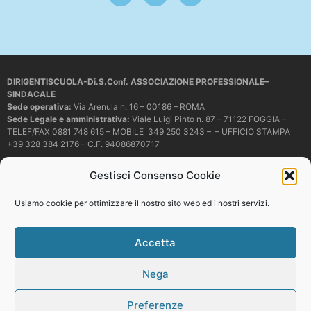
DIRIGENTISCUOLA-Di.S.Conf. ASSOCIAZIONE PROFESSIONALE–
SINDACALE
Sede operativa
:
Via Arenula n. 16 – 00186 – ROMA
Sede Legale e amministrativa:
Viale Luigi Pinto n. 87 – 71122 FOGGIA –
TELEF/FAX 0881 748 615 – MOBILE 349 250 3243 – – UFFICIO STAMPA
+39 328 384 2176 – C.F. 94086870717
Mail e PEC:
dirigentiscuola@libero.it – info@dirigentiscuola.org –
Gestisci Consenso Cookie
dirigentiscuola@pec.it
© Copyright
Dirigentiscuola
tutti i diritti sono riservati. Non è permesso
Usiamo cookie per ottimizzare il nostro sito web ed i nostri servizi.
copiare o riprodurre in alcun modo i contenuti presenti in questo sito se non
con espresso consenso scritto del proprietario.
Accetta
Nega
Web development
Preferenze