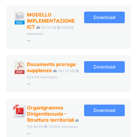
MODELLO
Download
IMPLEMENTAZIONE
ICT
197.50 KB
859258
downloads
...
Documento proroga
Download
supplenze
282.03 KB
823538 downloads
...
Organigramma
Download
Dirigentiscuola -
Strutture territoriali
196.86 KB
752664 downloads
...