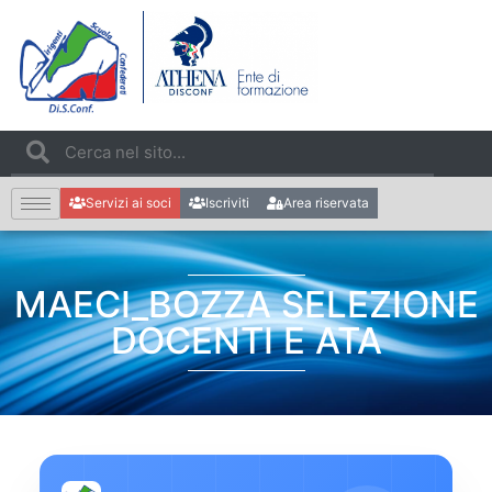
Servizi ai soci
Iscriviti
Area riservata
MAECI_BOZZA SELEZIONE
DOCENTI E ATA