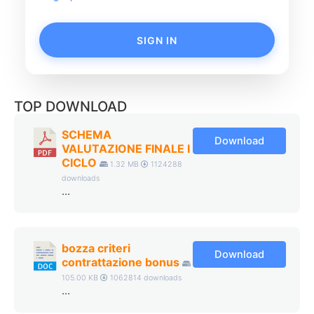
SIGN IN
TOP DOWNLOAD
SCHEMA
Download
VALUTAZIONE FINALE I
CICLO
1.32 MB
1124288
downloads
...
bozza criteri
Download
contrattazione bonus
105.00 KB
1062814 downloads
...