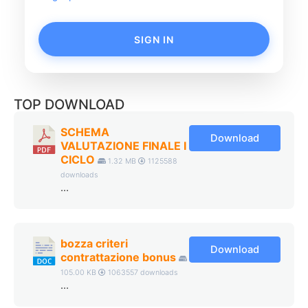
SIGN IN
TOP DOWNLOAD
SCHEMA
Download
VALUTAZIONE FINALE I
CICLO
1.32 MB
1125588
downloads
...
bozza criteri
Download
contrattazione bonus
105.00 KB
1063557 downloads
...