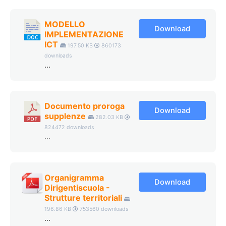
MODELLO
Download
IMPLEMENTAZIONE
ICT
197.50 KB
860173
downloads
...
Documento proroga
Download
supplenze
282.03 KB
824472 downloads
...
Organigramma
Download
Dirigentiscuola -
Strutture territoriali
196.86 KB
753560 downloads
...