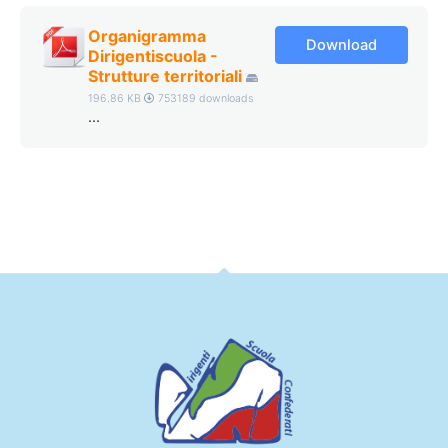
Organigramma
Download
Dirigentiscuola -
Strutture territoriali
196.86 KB
753189 downloads
...