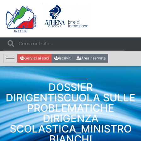
Servizi ai soci
Iscriviti
Area riservata
DOSSIER
DIRIGENTISCUOLA SULLE
PROBLEMATICHE
DIRIGENZA
SCOLASTICA_MINISTRO
BIANCHI