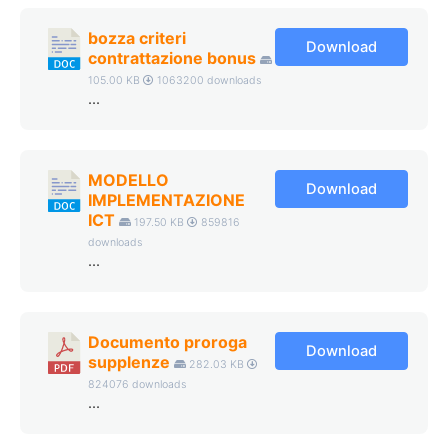
bozza criteri
Download
contrattazione bonus
105.00 KB
1063200 downloads
...
MODELLO
Download
IMPLEMENTAZIONE
ICT
197.50 KB
859816
downloads
...
Documento proroga
Download
supplenze
282.03 KB
824076 downloads
...