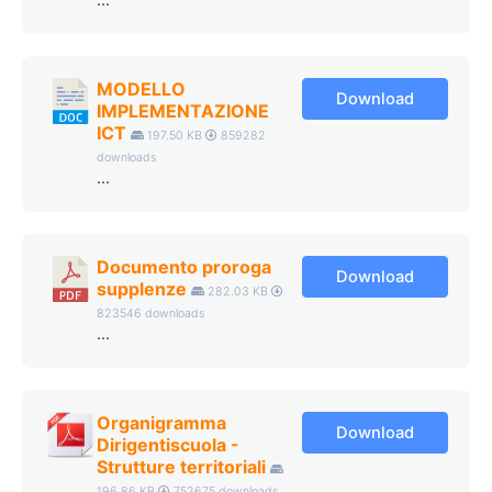
...
MODELLO
Download
IMPLEMENTAZIONE
ICT
197.50 KB
859282
downloads
...
Documento proroga
Download
supplenze
282.03 KB
823546 downloads
...
Organigramma
Download
Dirigentiscuola -
Strutture territoriali
196.86 KB
752675 downloads