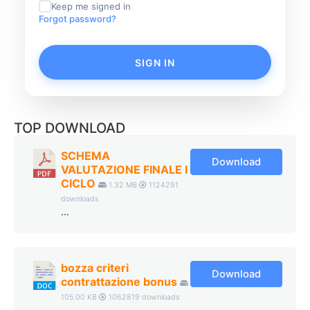
Keep me signed in
Forgot password?
SIGN IN
TOP DOWNLOAD
SCHEMA
Download
VALUTAZIONE FINALE I
CICLO
1.32 MB
1124291
downloads
...
bozza criteri
Download
contrattazione bonus
105.00 KB
1062819 downloads