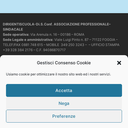
DIRIGENTISCUOLA-Di.S.Conf. ASSOCIAZIONE PROFESSIONALE–
SINDACALE
Sede operativa
:
Via Arenula n. 16 – 00186 – ROMA
Sede Legale e amministrativa:
Viale Luigi Pinto n. 87 – 71122 FOGGIA –
TELEF/FAX 0881 748 615 – MOBILE 349 250 3243 – – UFFICIO STAMPA
+39 328 384 2176 – C.F. 94086870717
Mail e PEC:
dirigentiscuola@libero.it – info@dirigentiscuola.org –
Gestisci Consenso Cookie
dirigentiscuola@pec.it
© Copyright
Dirigentiscuola
tutti i diritti sono riservati. Non è permesso
Usiamo cookie per ottimizzare il nostro sito web ed i nostri servizi.
copiare o riprodurre in alcun modo i contenuti presenti in questo sito se non
con espresso consenso scritto del proprietario.
Accetta
Nega
Web development
Preferenze
Top