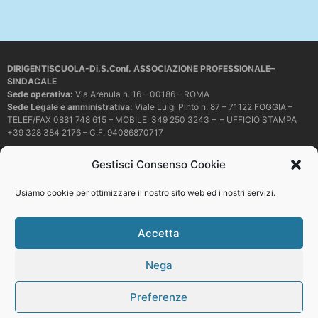
DIRIGENTISCUOLA-Di.S.Conf. ASSOCIAZIONE PROFESSIONALE–
SINDACALE
Sede operativa
:
Via Arenula n. 16 – 00186 – ROMA
Sede Legale e amministrativa:
Viale Luigi Pinto n. 87 – 71122 FOGGIA –
TELEF/FAX 0881 748 615 – MOBILE 349 250 3243 – – UFFICIO STAMPA
+39 328 384 2176 – C.F. 94086870717
Mail e PEC:
dirigentiscuola@libero.it – info@dirigentiscuola.org –
Gestisci Consenso Cookie
dirigentiscuola@pec.it
© Copyright
Dirigentiscuola
tutti i diritti sono riservati. Non è permesso
Usiamo cookie per ottimizzare il nostro sito web ed i nostri servizi.
copiare o riprodurre in alcun modo i contenuti presenti in questo sito se non
con espresso consenso scritto del proprietario.
Accetta
Nega
Web development
Preferenze
Top