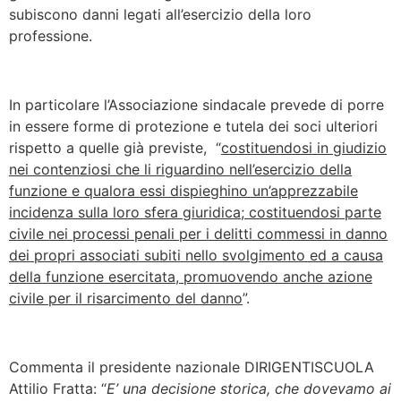
subiscono danni legati all’esercizio della loro
professione.
In particolare l’Associazione sindacale prevede di porre
in essere forme di protezione e tutela dei soci ulteriori
rispetto a quelle già previste, “
costituendosi in giudizio
nei contenziosi che li riguardino nell’esercizio della
funzione e qualora essi dispieghino un’apprezzabile
incidenza sulla loro sfera giuridica; costituendosi parte
civile nei processi penali per i delitti commessi in danno
dei propri associati subiti nello svolgimento ed a causa
della funzione esercitata, promuovendo anche azione
civile per il risarcimento del danno
”.
Commenta il presidente nazionale DIRIGENTISCUOLA
Attilio Fratta: “
E’ una decisione storica, che dovevamo ai