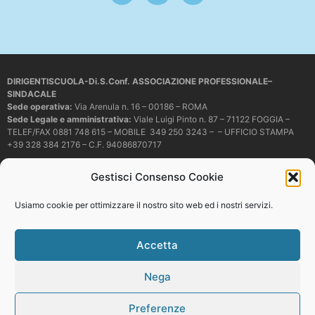
DIRIGENTISCUOLA-Di.S.Conf. ASSOCIAZIONE PROFESSIONALE–
SINDACALE
Sede operativa
:
Via Arenula n. 16 – 00186 – ROMA
Sede Legale e amministrativa:
Viale Luigi Pinto n. 87 – 71122 FOGGIA –
TELEF/FAX 0881 748 615 – MOBILE 349 250 3243 – – UFFICIO STAMPA
+39 328 384 2176 – C.F. 94086870717
Mail e PEC:
dirigentiscuola@libero.it – info@dirigentiscuola.org –
Gestisci Consenso Cookie
dirigentiscuola@pec.it
© Copyright
Dirigentiscuola
tutti i diritti sono riservati. Non è permesso
Usiamo cookie per ottimizzare il nostro sito web ed i nostri servizi.
copiare o riprodurre in alcun modo i contenuti presenti in questo sito se non
con espresso consenso scritto del proprietario.
Accetta
Nega
Web development
Preferenze