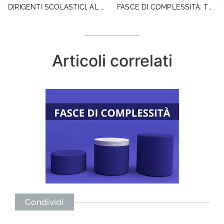
DIRIGENTI SCOLASTICI, AL MIM INFORMAZIONE E CONFRONTO SU ASSUNZIONI E MOBILITÀ 2026/27
FASCE DI COMPLESSITÀ: TUTTA LA DOCUMENTAZIONE UTILE PER VERIFICARE I DATI IN AUTONOMIA.ULTIMO DECRETO COMUNI MONTANI. NESSUNA NECESSITÀ DI PROROGHE
Articoli correlati
Condividi