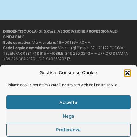
DIRIGENTISCUOLA-Di.S.Conf. ASSOCIAZIONE PROFESSIONALE–
SINDACALE
Sede operativa
:
Via Arenula n. 16 – 00186 – ROMA
Sede Legale e amministrativa:
Viale Luigi Pinto n. 87 – 71122 FOGGIA –
TELEF/FAX 0881 748 615 – MOBILE 349 250 3243 – – UFFICIO STAMPA
+39 328 384 2176 – C.F. 94086870717
Mail e PEC:
dirigentiscuola@libero.it – info@dirigentiscuola.org –
Gestisci Consenso Cookie
dirigentiscuola@pec.it
© Copyright
Dirigentiscuola
tutti i diritti sono riservati. Non è permesso
Usiamo cookie per ottimizzare il nostro sito web ed i nostri servizi.
copiare o riprodurre in alcun modo i contenuti presenti in questo sito se non
con espresso consenso scritto del proprietario.
Accetta
Nega
Web development
Preferenze