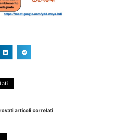
lati
ovati articoli correlati
i