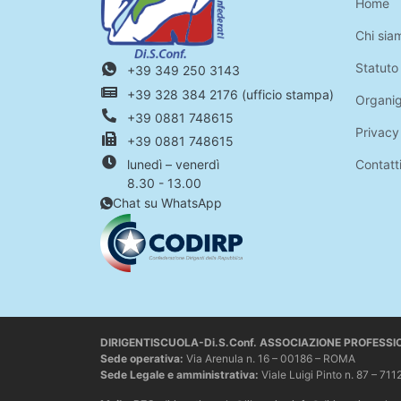
Home
Chi sia
Statuto
+39 349 250 3143
+39 328 384 2176 (ufficio stampa)
Organi
+39 0881 748615
Privacy
+39 0881 748615
Contatt
lunedì – venerdì
8.30 - 13.00
Chat su WhatsApp
DIRIGENTISCUOLA-Di.S.Conf. ASSOCIAZIONE PROFESS
Sede operativa
:
Via Arenula n. 16 – 00186 – ROMA
Sede Legale e amministrativa:
Viale Luigi Pinto n. 87 –