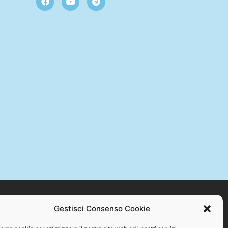
Gestisci Consenso Cookie
STAMPA +39 328 384 2176 – C.F. 94086870717