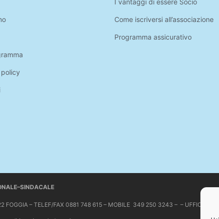
I vantaggi di essere Socio
mo
Come iscriversi all’associazione
Programma assicurativo
gramma
 policy
i
IONALE–SINDACALE
 71122 FOGGIA – TELEF/FAX 0881 748 615 – MOBILE 349 250 3243 – – UFFICIO 