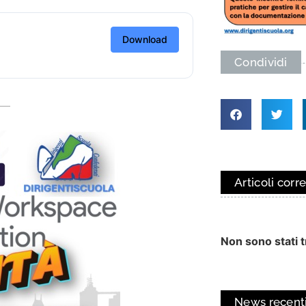
Download
Condividi
Articoli corre
Non sono stati tr
News recent