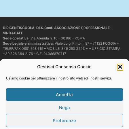
DIRIGENTISCUOLA-Di.S.Conf. ASSOCIAZIONE PROFESSIONALE–
SINDACALE
Sede operativa
:
Via Arenula n. 16 – 00186 – ROMA
Sede Legale e amministrativa:
Viale Luigi Pinto n. 87 – 71122 FOGGIA –
TELEF/FAX 0881 748 615 – MOBILE 349 250 3243 – – UFFICIO STAMPA
+39 328 384 2176 – C.F. 94086870717
Mail e PEC:
dirigentiscuola@libero.it – info@dirigentiscuola.org –
Gestisci Consenso Cookie
dirigentiscuola@pec.it
© Copyright
Dirigentiscuola
tutti i diritti sono riservati. Non è permesso
Usiamo cookie per ottimizzare il nostro sito web ed i nostri servizi.
copiare o riprodurre in alcun modo i contenuti presenti in questo sito se non
con espresso consenso scritto del proprietario.
Accetta
Nega
Web development
Preferenze
Top