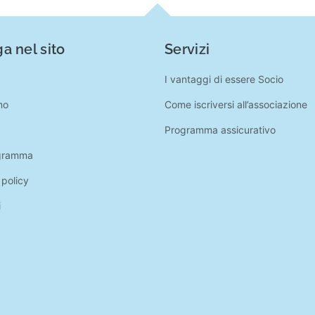
a nel sito
Servizi
I vantaggi di essere Socio
mo
Come iscriversi all’associazione
Programma assicurativo
gramma
 policy
i