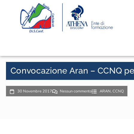
Convocazione Aran – CCNQ per l
30 Novembre 2017
Nessun commento
ARAN
,
CCNQ