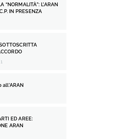
A “NORMALITÀ”: L’ARAN
C.P. IN PRESENZA
 SOTTOSCRITTA
I ACCORDO
21
o all’ARAN
RTI ED AREE:
ONE ARAN