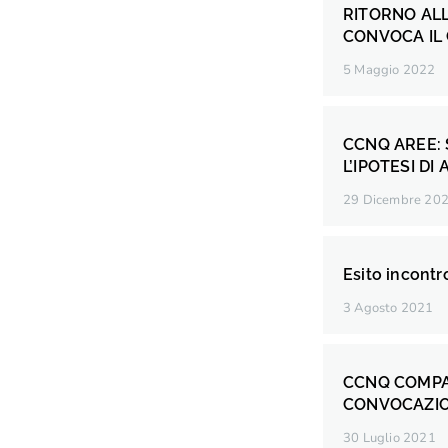
RITORNO ALL
CONVOCA IL 
5 Maggio 2022
CCNQ AREE:
L’IPOTESI D
29 Dicembre 20
Esito incontr
3 Agosto 2021
CCNQ COMPA
CONVOCAZI
30 Luglio 2021