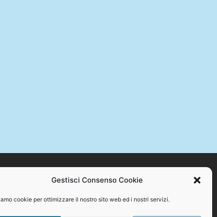
Gestisci Consenso Cookie
STAMPA +39 328 384 2176 – C.F. 94086870717
amo cookie per ottimizzare il nostro sito web ed i nostri servizi.
o se non con espresso consenso scritto del proprietario.