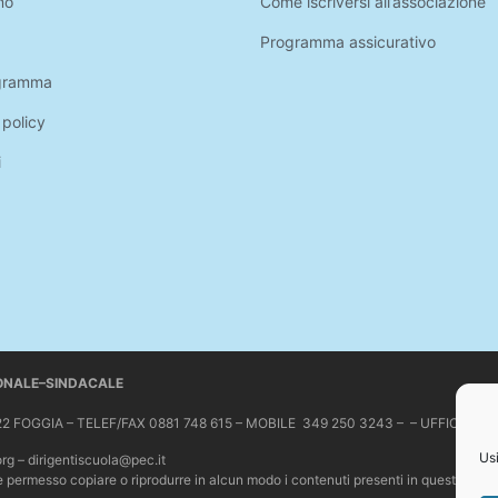
mo
Come iscriversi all’associazione
Programma assicurativo
gramma
 policy
i
IONALE–SINDACALE
 71122 FOGGIA – TELEF/FAX 0881 748 615 – MOBILE 349 250 3243 – – UFFICIO 
Usi
org – dirigentiscuola@pec.it
Non è permesso copiare o riprodurre in alcun modo i contenuti presenti in questo sit