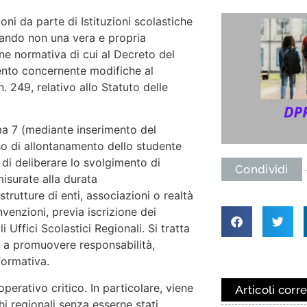
ni da parte di Istituzioni scolastiche
uando non una vera e propria
one normativa di cui al Decreto del
ento concernente modifiche al
 249, relativo allo Statuto delle
mma 7 (mediante inserimento del
caso di allontanamento dello studente
 di deliberare lo svolgimento di
Condividi
mmisurate alla durata
rutture di enti, associazioni o realtà
venzioni, previa iscrizione dei
i Uffici Scolastici Regionali. Si tratta
a a promuovere responsabilità,
formativa.
erativo critico. In particolare, viene
Articoli corre
chi regionali senza esserne stati