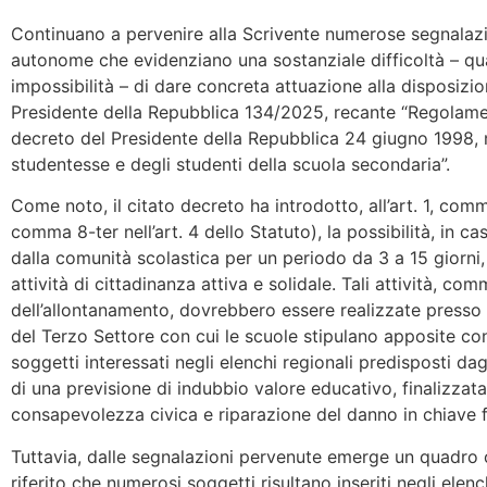
Continuano a pervenire alla Scrivente numerose segnalazio
autonome che evidenziano una sostanziale difficoltà – q
impossibilità – di dare concreta attuazione alla disposizi
Presidente della Repubblica 134/2025, recante “Regolam
decreto del Presidente della Repubblica 24 giugno 1998, n.
studentesse e degli studenti della scuola secondaria”.
Come noto, il citato decreto ha introdotto, all’art. 1, co
comma 8-ter nell’art. 4 dello Statuto), la possibilità, in 
dalla comunità scolastica per un periodo da 3 a 15 giorni,
attività di cittadinanza attiva e solidale. Tali attività, co
dell’allontanamento, dovrebbero essere realizzate presso st
del Terzo Settore con cui le scuole stipulano apposite con
soggetti interessati negli elenchi regionali predisposti dagl
di una previsione di indubbio valore educativo, finalizzat
consapevolezza civica e riparazione del danno in chiave 
Tuttavia, dalle segnalazioni pervenute emerge un quadro op
riferito che numerosi soggetti risultano inseriti negli elen