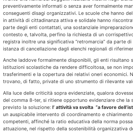
preventivamente informati o senza aver formalmente manif
conseguenti disagi organizzativi. Le scuole che hanno del
in attività di cittadinanza attiva e solidale hanno riscontrat
parte degli enti contattati, una sostanziale impreparazion
contesto e, talvolta, perfino la richiesta di un corrispett
registra inoltre una significativa “retromarcia” da parte d
istanza di cancellazione dagli elenchi regionali di riferime
Anche laddove formalmente disponibili, gli enti risultano s
istituzioni scolastiche da rendere difficoltosa, se non impo
trasferimenti e la copertura dei relativi oneri economici.
trovano, di fatto, private di uno strumento di rilevante va
Alla luce delle criticità sopra evidenziate, qualora dovess
del comma 8-ter, si ritiene opportuno evidenziare che la
previsto la soluzione:
l’ attività va svolta “a favore dell’i
un auspicabile intervento di coordinamento e chiarimento
competenti, affinché la ratio educativa della norma possa
attuazione, nel rispetto della sostenibilità organizzativa d