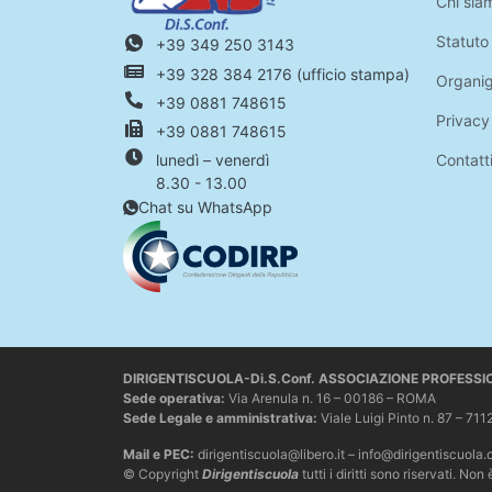
Chi sia
Statuto
+39 349 250 3143
+39 328 384 2176 (ufficio stampa)
Organi
+39 0881 748615
Privacy
+39 0881 748615
Contatt
lunedì – venerdì
8.30 - 13.00
Chat su WhatsApp
DIRIGENTISCUOLA-Di.S.Conf. ASSOCIAZIONE PROFESS
Sede operativa
:
Via Arenula n. 16 – 00186 – ROMA
Sede Legale e amministrativa:
Viale Luigi Pinto n. 87 –
Mail e PEC:
dirigentiscuola@libero.it – info@dirigentiscuola.
© Copyright
Dirigentiscuola
tutti i diritti sono riservati. 