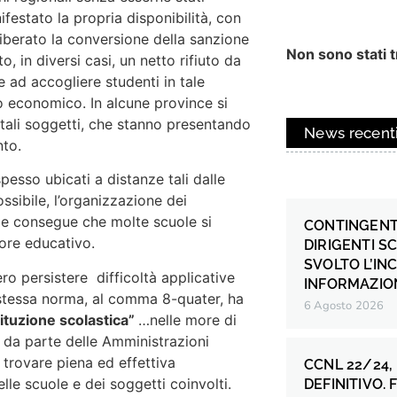
estato la propria disponibilità, con
iberato la conversione della sanzione
Non sono stati tr
o, in diversi casi, un netto rifiuto da
e ad accogliere studenti in tale
ivo economico. In alcune province si
i tali soggetti, che stanno presentando
News recent
nto.
pesso ubicati a distanze tali dalle
ssibile, l’organizzazione dei
 Ne consegue che molte scuole si
CONTINGENT
lore educativo.
DIRIGENTI S
SVOLTO L’IN
ero persistere difficoltà applicative
INFORMAZION
 stessa norma, al comma 8-quater, ha
6 Agosto 2026
stituzione scolastica”
…nelle more di
 da parte delle Amministrazioni
 trovare piena ed effettiva
CCNL 22/24,
elle scuole e dei soggetti coinvolti.
DEFINITIVO.