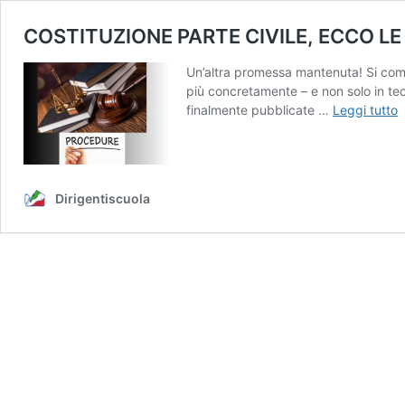
COSTITUZIONE PARTE CIVILE, ECCO LE 
Un’altra promessa mantenuta! Si com
più concretamente – e non solo in teoria
C
finalmente pubblicate …
Leggi tutto
P
C
L
Dirigentiscuola
I
D
M
P
S