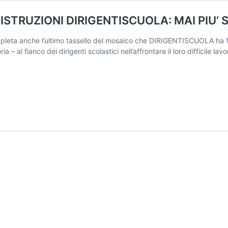
ISTRUZIONI DIRIGENTISCUOLA: MAI PIU’ S
pleta anche l’ultimo tassello del mosaico che DIRIGENTISCUOLA ha 
 – al fianco dei dirigenti scolastici nell’affrontare il loro difficile lav
OSTITUZIONE
ARTE
IVILE,
ECCO
E
STRUZIONI
IRIGENTISCUOLA:
AI
IU’
OLI!